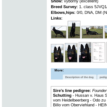
Show:
vyborny (excellent)
Breed Survey:
1. class 5JVQ1/
Elbows,hips:
0/0, DNA, DM (N
Links:
More:
Description of the dog
pedig
Sire’s line pedigree:
Founder
Schutting
- Hussan v. Haus S
vom Heidelbeerberg - Odo zu 
Billo vom Oberviehland - HEIN