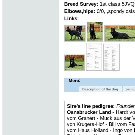
Breed Survey:
1st class 5JVQ
Elbows,hips:
0/0, ,spondylosi
Links:
More:
Description of the dog
pedig
Sire’s line pedigree:
Founder
Osnabrucker Land
- Hardt vo
vom Granert - Muck aus der 
von Krugers-Hof - Bill vom F
vom Haus Holland - Ingo von 