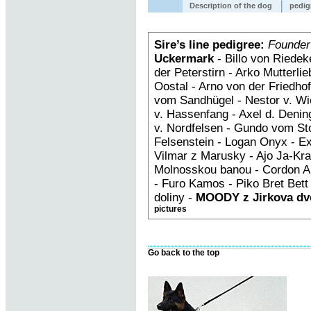
Description of the dog
pedig
Sire’s line pedigree:
Founder
Uckermark
- Billo von Riedek
der Peterstirn - Arko Mutterl
Oostal - Arno von der Friedh
vom Sandhügel - Nestor v. Wi
v. Hassenfang - Axel d. Deni
v. Nordfelsen - Gundo vom Sto
Felsenstein - Logan Onyx - E
Vilmar z Marusky - Ajo Ja-Kra
Molnosskou banou - Cordon An
- Furo Kamos - Piko Bret Bet
doliny -
MOODY z Jirkova dv
pictures
Go back to the top