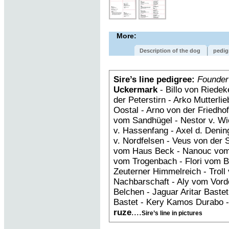
More:
Description of the dog
pedig
Sire’s line pedigree:
Founder
Uckermark
- Billo von Riedek
der Peterstirn - Arko Mutterl
Oostal - Arno von der Friedh
vom Sandhügel - Nestor v. Wi
v. Hassenfang - Axel d. Deni
v. Nordfelsen - Veus von der 
vom Haus Beck - Nanouc vom
vom Trogenbach - Flori vom B
Zeuterner Himmelreich - Troll 
Nachbarschaft - Aly vom Vorde
Belchen - Jaguar Aritar Bastet 
Bastet - Kery Kamos Durabo 
ruze
....
Sire’s line in pictures