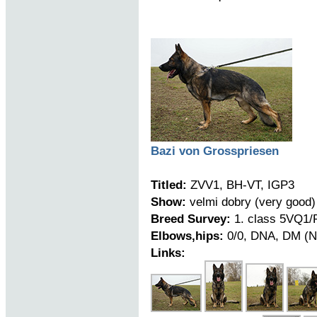
Bazi von Grosspriesen
Titled:
ZVV1, BH-VT, IGP3
Show:
velmi dobry (very good)
Breed Survey:
1. class 5VQ1/P
Elbows,hips:
0/0, DNA, DM (N
Links: