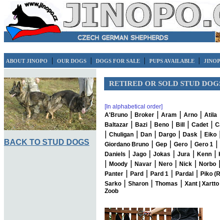
|
|
|
|
ABOUT JINOPO
OUR DOGS
DOGS FOR SALE
PUPS AVAILABLE
JINO
RETIRED OR SOLD STUD DOG
[In alphabetical order]
|
|
|
|
A'Bruno
Broker
Aram
Arno
Atila
|
|
|
|
|
Baltazar
Bazi
Beno
Bill
Cadet
C
|
|
|
|
|
Chuligan
Dan
Dargo
Dask
Eiko
BACK TO STUD DOGS
|
|
|
|
Giordano Bruno
Gep
Gero
Gero 1
|
|
|
|
|
Daniels
Jago
Jokas
Jura
Kenn
|
|
|
|
|
Moody
Navar
Nero
Nick
Norbo
|
|
|
|
Panter
Pard
Pard 1
Pardal
Piko (R
|
|
|
Sarko
Sharon
Thomas
Xant |
Xartto
Zoob