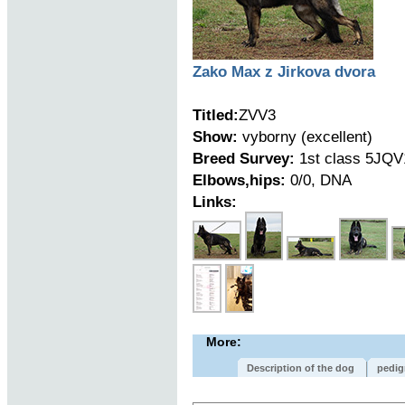
Zako Max z Jirkova dvora
Titled:
ZVV3
Show:
vyborny (excellent)
Breed Survey:
1st class 5JQV
Elbows,hips:
0/0, DNA
Links:
More:
Description of the dog
pedig