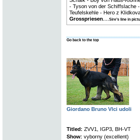
Schalk - Boy von Haus-Klönne
- Tyson von der Schiffslache 
Teufelskehle - Hero z Klidkov
Grosspriesen
....
Sire’s line in pict
Go back to the top
Giordano Bruno Vlci udoli
Titled:
ZVV1, IGP3, BH-VT
Show:
vyborny (excellent)