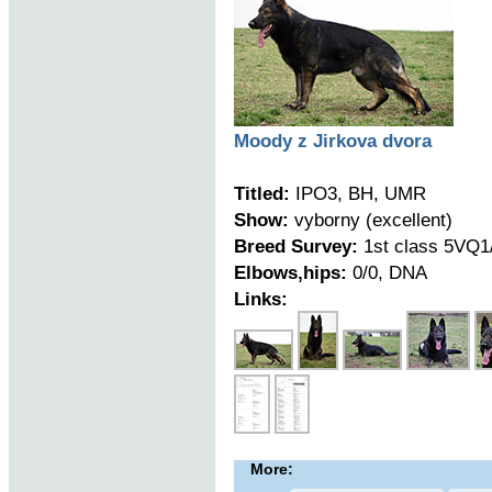
Moody z Jirkova dvora
Titled:
IPO3, BH, UMR
Show:
vyborny (excellent)
Breed Survey:
1st class 5VQ1
Elbows,hips:
0/0, DNA
Links:
More: