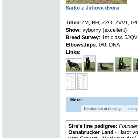
Sarko z Jirkova dvora
Titled:
ZM, BH, ZZO, ZVV1, IP
Show:
vyborny (excellent)
Breed Survey:
1st class 5JQV
Elbows,hips:
0/0, DNA
Links:
More:
Description of the dog
pedig
Sire’s line pedigree:
Founder
Osnabrucker Land
- Hardt vo