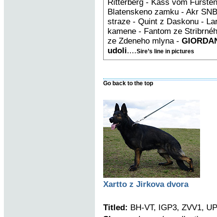
Ritterberg - Kass vom Fürst
Blatenskeno zamku - Akr SNB 
straze - Quint z Daskonu - La
kamene - Fantom ze Stribrnéh
ze Zdeneho mlyna -
GIORDAN
udoli
....
Sire’s line in pictures
Go back to the top
Xartto z Jirkova dvora
Titled:
BH-VT, IGP3, ZVV1, UP