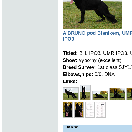
A'BRUNO pod Blanikem, UM
IPO3
Titled:
BH, IPO3, UMR IPO3,
Show:
vyborny (excellent)
Breed Survey:
1st class 5JY1
Elbows,hips:
0/0, DNA
Links:
More: