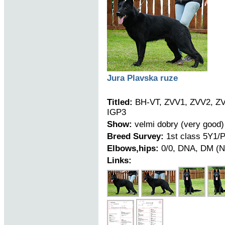
Jura Plavska ruze
Titled:
BH-VT, ZVV1, ZVV2, ZV
IGP3
Show:
velmi dobry (very good)
Breed Survey:
1st class 5Y1/
Elbows,hips:
0/0, DNA, DM (N
Links: