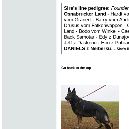
Sire’s line pedigree:
Founder
Osnabrucker Land
- Hardt vo
vom Gränert - Barry vom Ande
Drusus vom Falkenwappen - G
Land - Bodo vom Winkel - Ca
Back Samotar - Edy z Dunajo
Jeff z Daskonu - Hon z Pohran
DANIELS z Neiberku
....
Sire’s l
Go back to the top