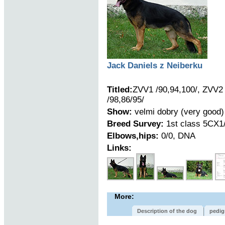
Jack Daniels z Neiberku
Titled:
ZVV1 /90,94,100/, ZVV2 
/98,86/95/
Show:
velmi dobry (very good)
Breed Survey:
1st class 5CX1/
Elbows,hips:
0/0, DNA
Links:
More:
Description of the dog
pedig