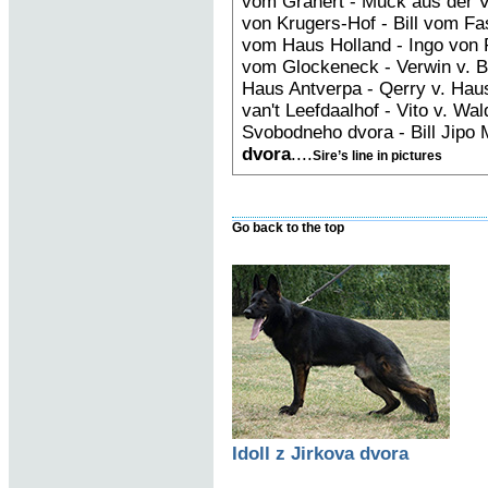
vom Granert - Muck aus der 
von Krugers-Hof - Bill vom F
vom Haus Holland - Ingo von
vom Glockeneck - Verwin v. Bl
Haus Antverpa - Qerry v. Hau
van't Leefdaalhof - Vito v. Wa
Svobodneho dvora - Bill Jipo
dvora
....
Sire’s line in pictures
Go back to the top
Idoll z Jirkova dvora