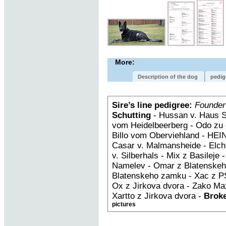
More:
Description of the dog
pedig
Sire’s line pedigree:
Founder
Schutting
- Hussan v. Haus S
vom Heidelbeerberg - Odo zu 
Billo vom Oberviehland - HEIN
Casar v. Malmansheide - Elch
v. Silberhals - Mix z Basileje
Namelev - Omar z Blatenskeh
Blatenskeho zamku - Xac z PS
Ox z Jirkova dvora - Zako Max
Xartto z Jirkova dvora -
Broke
pictures