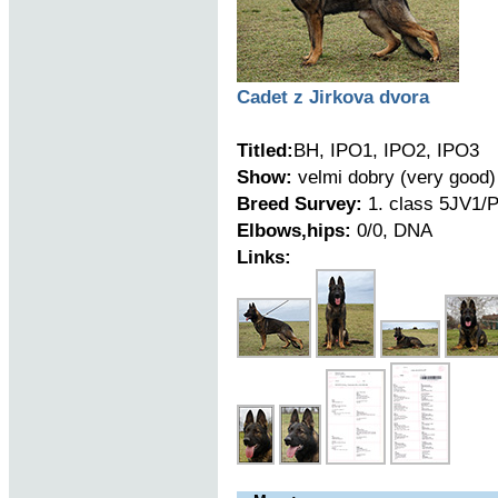
Cadet z Jirkova dvora
Titled:
BH, IPO1, IPO2, IPO3
Show:
velmi dobry (very good)
Breed Survey:
1. class 5JV1/P
Elbows,hips:
0/0, DNA
Links: