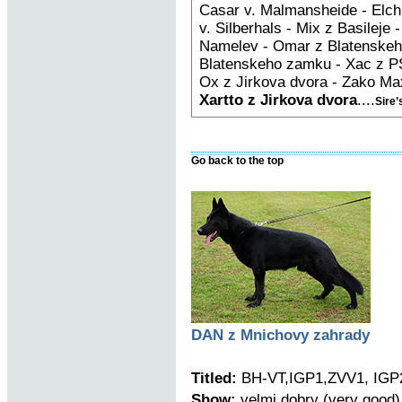
Casar v. Malmansheide - Elch
v. Silberhals - Mix z Basileje
Namelev - Omar z Blatenskeh
Blatenskeho zamku - Xac z PS
Ox z Jirkova dvora - Zako Max
Xartto z Jirkova dvora
....
Sire’
Go back to the top
DAN z Mnichovy zahrady
Titled:
BH-VT,IGP1,ZVV1, IGP2
Show:
velmi dobry (very good)