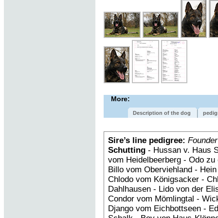
More:
Description of the dog
pedig
Sire’s line pedigree:
Founder
Schutting
- Hussan v. Haus S
vom Heidelbeerberg - Odo zu 
Billo vom Oberviehland - Hein
Chlodo vom Königsacker - Ch
Dahlhausen - Lido von der Eli
Condor vom Mömlingtal - Wic
Django vom Eichbottseen - E