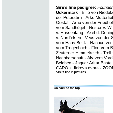
Sire’s line pedigree:
Founder
Uckermark
- Billo von Riedek
der Peterstirn - Arko Mutterl
Oostal - Arno von der Friedh
vom Sandhügel - Nestor v. Wi
v. Hassenfang - Axel d. Deni
v. Nordfelsen - Veus von der 
vom Haus Beck - Nanouc vom
vom Trogenbach - Flori vom B
Zeuterner Himmelreich - Troll 
Nachbarschaft - Aly vom Vorde
Belchen - Jaguar Aritar Bastet
CARO z Jirkova dvora -
ZOOB
Sire’s line in pictures
Go back to the top