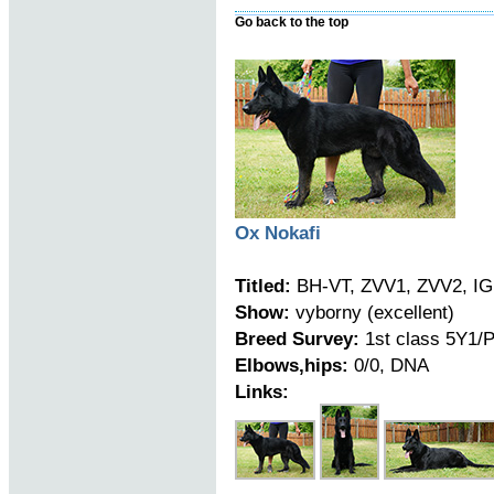
Go back to the top
Ox Nokafi
Titled:
BH-VT, ZVV1, ZVV2, IG
Show:
vyborny (excellent)
Breed Survey:
1st class 5Y1/
Elbows,hips:
0/0, DNA
Links: