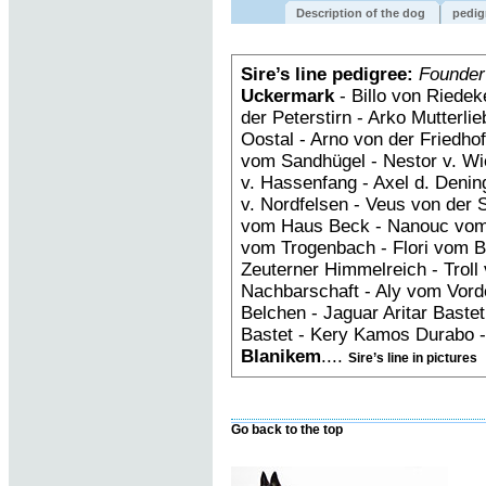
Description of the dog
pedig
Sire’s line pedigree:
Founder
Uckermark
- Billo von Riedek
der Peterstirn - Arko Mutterl
Oostal - Arno von der Friedh
vom Sandhügel - Nestor v. Wi
v. Hassenfang - Axel d. Deni
v. Nordfelsen - Veus von der 
vom Haus Beck - Nanouc vom
vom Trogenbach - Flori vom B
Zeuterner Himmelreich - Troll 
Nachbarschaft - Aly vom Vorde
Belchen - Jaguar Aritar Bastet 
Bastet - Kery Kamos Durabo 
Blanikem
....
Sire’s line in pictures
Go back to the top