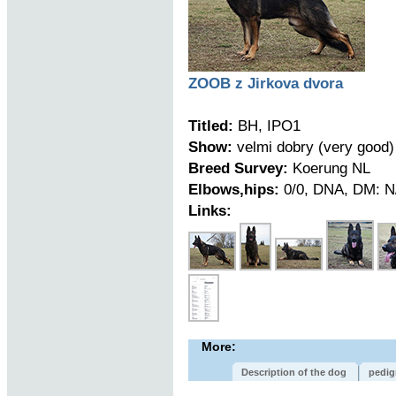
ZOOB z Jirkova dvora
Titled:
BH, IPO1
Show:
velmi dobry (very good)
Breed Survey:
Koerung NL
Elbows,hips:
0/0, DNA, DM: N
Links:
More:
Description of the dog
pedig