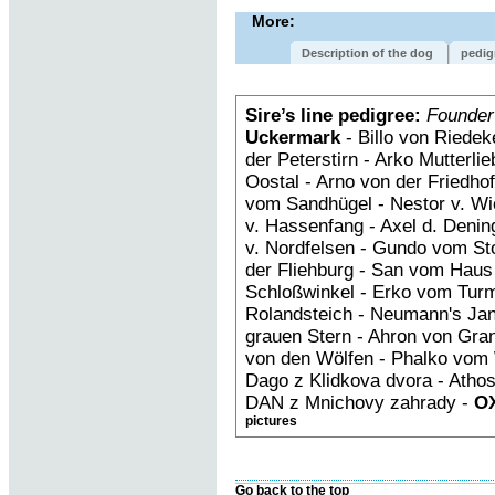
More:
Description of the dog
pedig
Sire’s line pedigree:
Founder
Uckermark
- Billo von Riedek
der Peterstirn - Arko Mutterl
Oostal - Arno von der Friedh
vom Sandhügel - Nestor v. Wi
v. Hassenfang - Axel d. Deni
v. Nordfelsen - Gundo vom St
der Fliehburg - San vom Hau
Schloßwinkel - Erko vom Tur
Rolandsteich - Neumann's Ja
grauen Stern - Ahron von Gra
von den Wölfen - Phalko vom 
Dago z Klidkova dvora - Atho
DAN z Mnichovy zahrady -
OX
pictures
Go back to the top