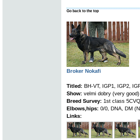
Go back to the top
Broker Nokafi
Titled:
BH-VT, IGP1, IGP2, IG
Show:
velmi dobry (very good)
Breed Survey:
1st class 5CVQ
Elbows,hips:
0/0, DNA, DM (N
Links: