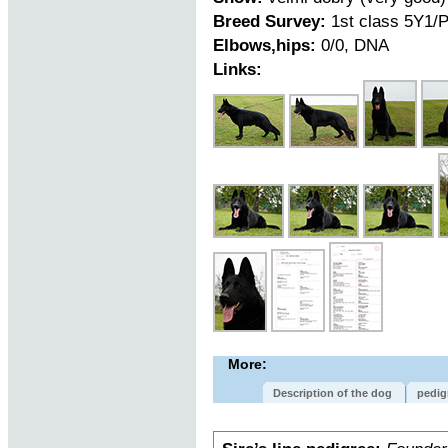
Breed Survey:
1st class 5Y1/
Elbows,hips:
0/0, DNA
Links:
More:
Description of the dog
pedig