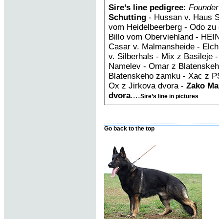
Sire’s line pedigree:
Founder
Schutting
- Hussan v. Haus S
vom Heidelbeerberg - Odo zu 
Billo vom Oberviehland - HEIN
Casar v. Malmansheide - Elch
v. Silberhals - Mix z Basileje
Namelev - Omar z Blatenskeh
Blatenskeho zamku - Xac z PS
Ox z Jirkova dvora -
Zako Ma
dvora
....
Sire’s line in pictures
Go back to the top