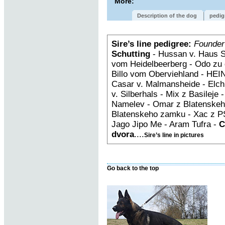
More:
Description of the dog
pedig
Sire’s line pedigree:
Founder
Schutting
- Hussan v. Haus S
vom Heidelbeerberg - Odo zu 
Billo vom Oberviehland - HEIN
Casar v. Malmansheide - Elch
v. Silberhals - Mix z Basileje
Namelev - Omar z Blatenskeh
Blatenskeho zamku - Xac z PS
Jago Jipo Me - Aram Tufra -
C
dvora
....
Sire’s line in pictures
Go back to the top