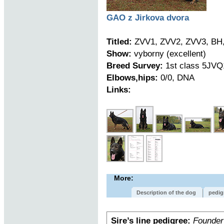
GAO z Jirkova dvora
Titled:
ZVV1, ZVV2, ZVV3, BH,
Show:
vyborny (excellent)
Breed Survey:
1st class 5JVQ
Elbows,hips:
0/0, DNA
Links:
More:
Description of the dog
pedig
Sire’s line pedigree:
Founder