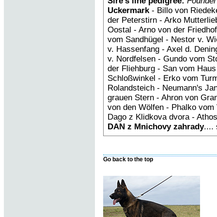
Sire’s line pedigree:
Founder
Uckermark
- Billo von Riedek
der Peterstirn - Arko Mutterl
Oostal - Arno von der Friedh
vom Sandhügel - Nestor v. Wi
v. Hassenfang - Axel d. Deni
v. Nordfelsen - Gundo vom St
der Fliehburg - San vom Hau
Schloßwinkel - Erko vom Tur
Rolandsteich - Neumann's Ja
grauen Stern - Ahron von Gra
von den Wölfen - Phalko vom 
Dago z Klidkova dvora - Atho
DAN z Mnichovy zahrady
....
Go back to the top