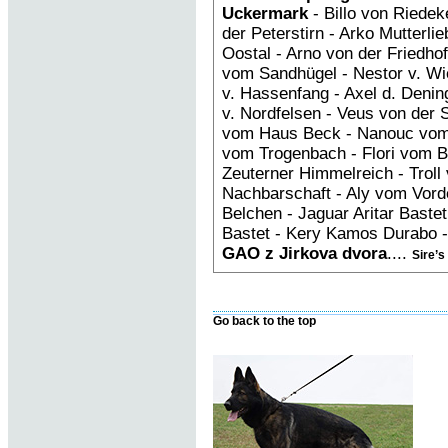
Uckermark
- Billo von Riedek
der Peterstirn - Arko Mutterl
Oostal - Arno von der Friedh
vom Sandhügel - Nestor v. Wi
v. Hassenfang - Axel d. Deni
v. Nordfelsen - Veus von der 
vom Haus Beck - Nanouc vom
vom Trogenbach - Flori vom B
Zeuterner Himmelreich - Troll 
Nachbarschaft - Aly vom Vorde
Belchen - Jaguar Aritar Bastet 
Bastet - Kery Kamos Durabo -
GAO z Jirkova dvora
....
Sire’s
Go back to the top