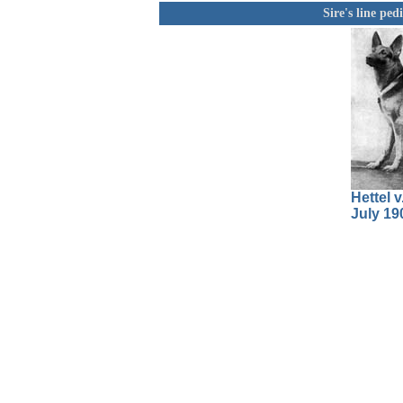
Sire's line pe
Hettel v
July 19