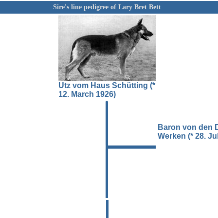
Sire's line pedigree of Lary Bret Bett
Utz vom Haus Schütting (*
12. March 1926)
Baron von den 
Werken (* 28. Ju