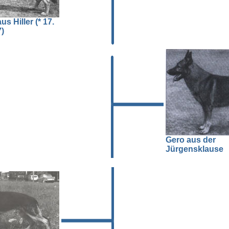
s Hiller (* 17.
)
Gero aus der
Jürgensklause