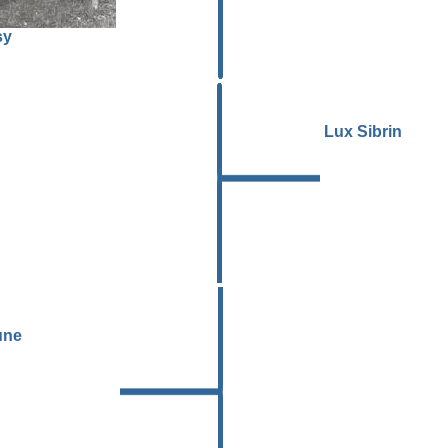
sy
Lux Sibrin
une