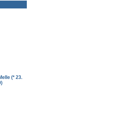
lle (* 23.
)