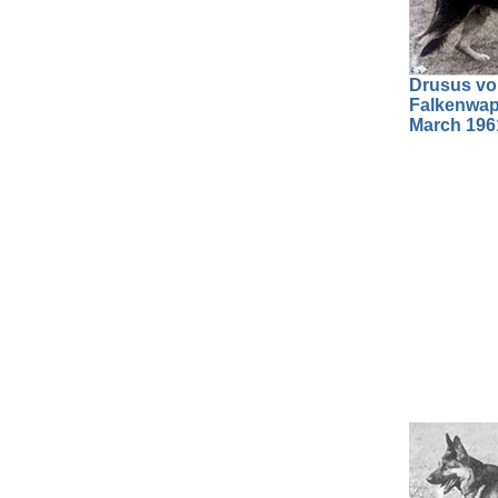
Drusus v
Falkenwapp
March 196