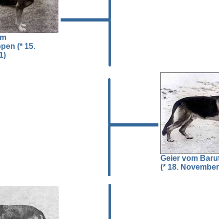
om
en (* 15.
1)
Geier vom Baru
(* 18. November