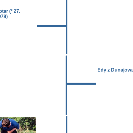
ar (* 27.
978)
Edy z Dunajova