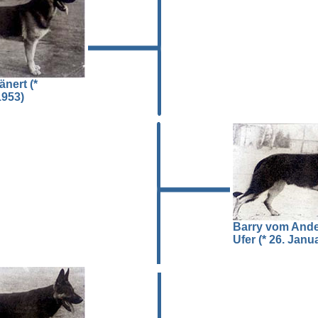
änert (*
1953)
Barry vom Ande
Ufer (* 26. Janu