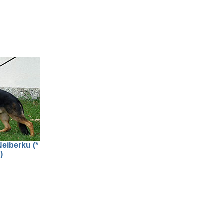
Neiberku (*
)