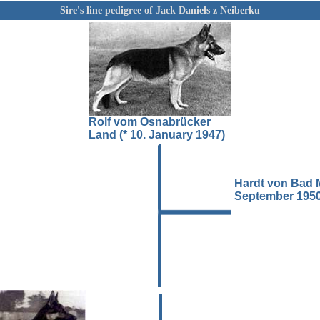
Sire's line pedigree of Jack Daniels z Neiberku
Rolf vom Osnabrücker
Land (* 10. January 1947)
Hardt von Bad Me
September 1950