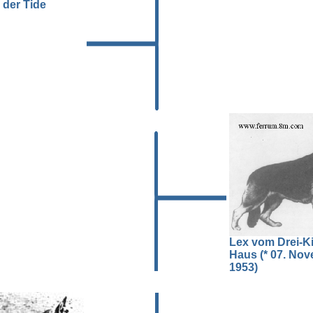
 der Tide
Lex vom Drei-K
Haus (* 07. No
1953)