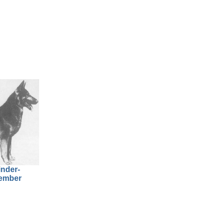
inder-
vember