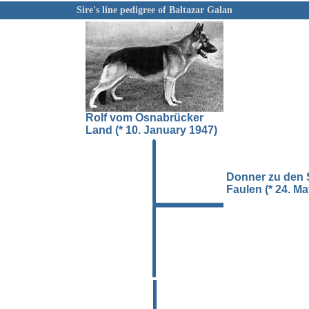
Sire's line pedigree of Baltazar Galan
Rolf vom Osnabrücker
Land (* 10. January 1947)
Donner zu den 
Faulen (* 24. M