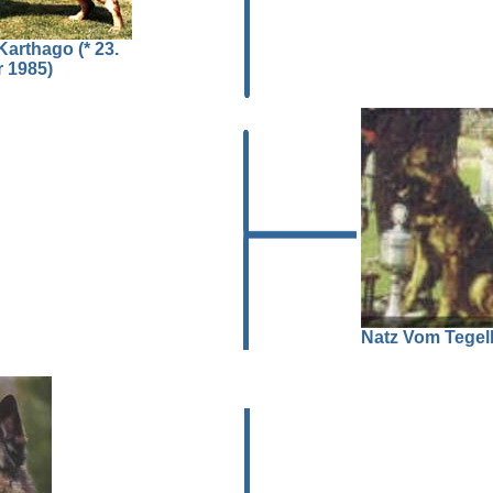
arthago (* 23.
 1985)
Natz Vom Tege