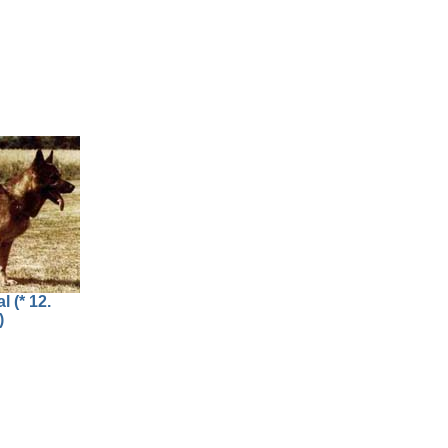
l (* 12.
)