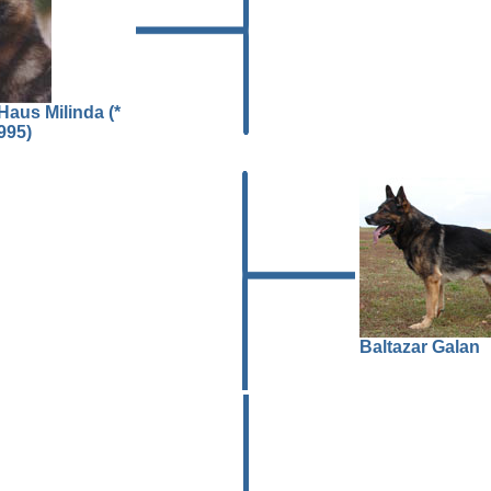
aus Milinda (*
995)
Baltazar Galan