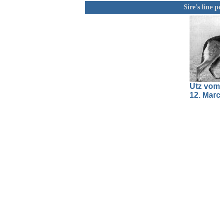
Sire's line 
Utz vom
12. Mar