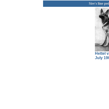
Sire's line p
Hettel v
July 19