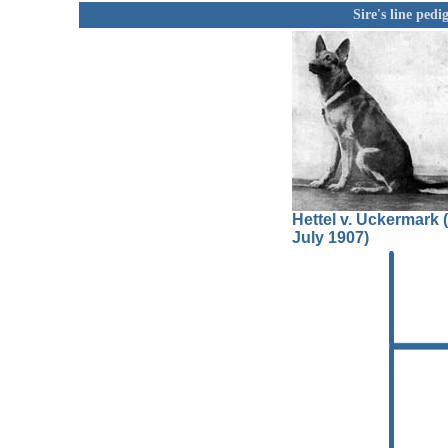
Sire's line ped
Hettel v. Uckermark (
July 1907)