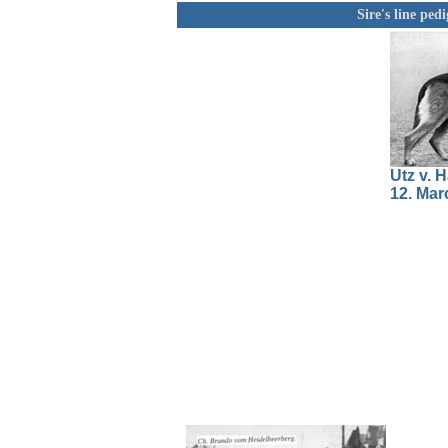
Sire's line ped
Utz v. 
12. Mar