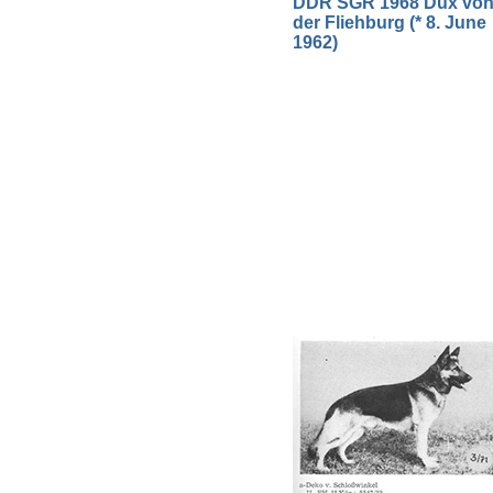
DDR SGR 1968 Dux vo
der Fliehburg (* 8. June
1962)