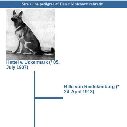
Sire's line pedigree of Dan z Mnichovy zahrady
Hettel v. Uckermark (* 05.
July 1907)
Billo von Riedekenburg (*
24. April 1913)