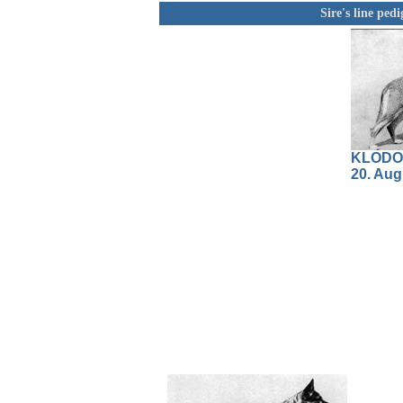
Sire's line ped
KLODO 
20. Aug