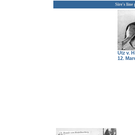
Sire's line
Utz v. 
12. Mar