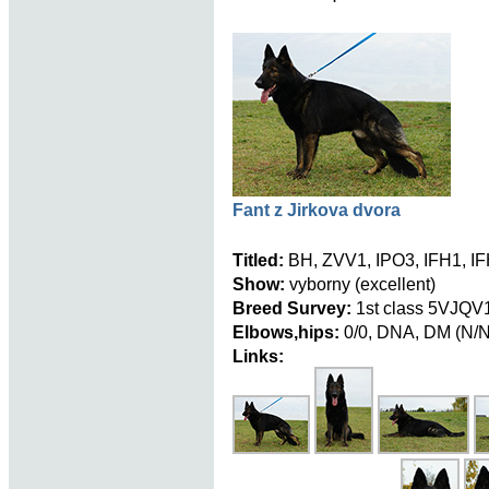
Fant z Jirkova dvora
Titled:
BH, ZVV1, IPO3, IFH1, IF
Show:
vyborny (excellent)
Breed Survey:
1st class 5VJQV
Elbows,hips:
0/0, DNA, DM (N/N
Links: