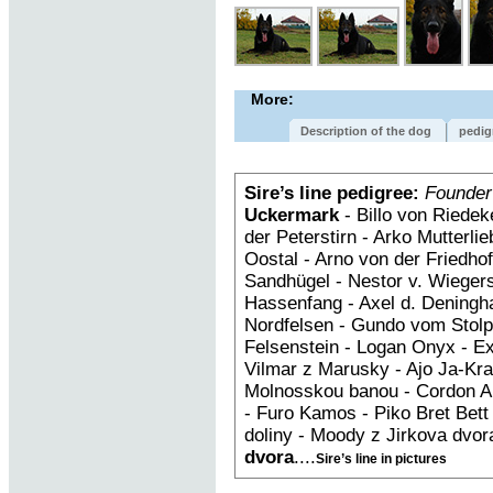
More:
Description of the dog
pedig
Sire’s line pedigree:
Founder
Uckermark
- Billo von Riedek
der Peterstirn - Arko Mutterl
Oostal - Arno von der Fried
Sandhügel - Nestor v. Wiegers
Hassenfang - Axel d. Deningh
Nordfelsen - Gundo vom Stolpe
Felsenstein - Logan Onyx - E
Vilmar z Marusky - Ajo Ja-Kra
Molnosskou banou - Cordon An
- Furo Kamos - Piko Bret Bet
doliny - Moody z Jirkova dvor
dvora
....
Sire’s line in pictures