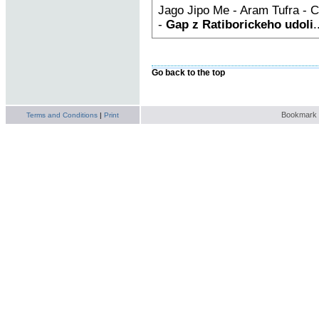
Jago Jipo Me - Aram Tufra - C
-
Gap z Ratiborickeho udoli
.
Go back to the top
Bookmark t
Terms and Conditions
|
Print