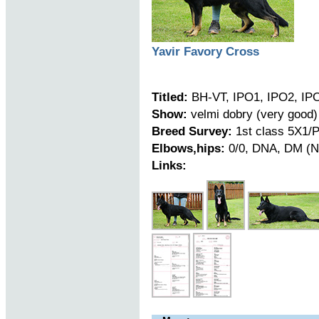
Yavir Favory Cross
Titled:
BH-VT, IPO1, IPO2, IP
Show:
velmi dobry (very good)
Breed Survey:
1st class 5X1/P
Elbows,hips:
0/0, DNA, DM (N
Links: