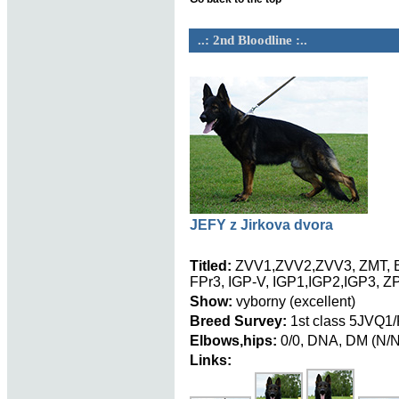
..: 2nd Bloodline :..
JEFY z Jirkova dvora
Titled:
ZVV1,ZVV2,ZVV3, ZMT, B
FPr3, IGP-V, IGP1,IGP2,IGP3, ZP
Show:
vyborny (excellent)
Breed Survey:
1st class 5JVQ1
Elbows,hips:
0/0, DNA, DM (N/N
Links: