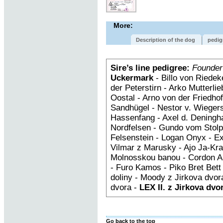
More:
Description of the dog
pedig
Sire’s line pedigree:
Founder
Uckermark
- Billo von Riedek
der Peterstirn - Arko Mutterl
Oostal - Arno von der Fried
Sandhügel - Nestor v. Wiegers
Hassenfang - Axel d. Deningh
Nordfelsen - Gundo vom Stolpe
Felsenstein - Logan Onyx - E
Vilmar z Marusky - Ajo Ja-Kra
Molnosskou banou - Cordon An
- Furo Kamos - Piko Bret Bet
doliny - Moody z Jirkova dvora
dvora -
LEX II. z Jirkova dvo
Go back to the top