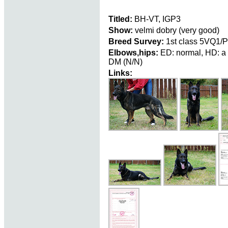
Titled:
BH-VT, IGP3
Show:
velmi dobry (very good)
Breed Survey:
1st class 5VQ1/P
Elbows,hips:
ED: normal, HD: a
DM (N/N)
Links: