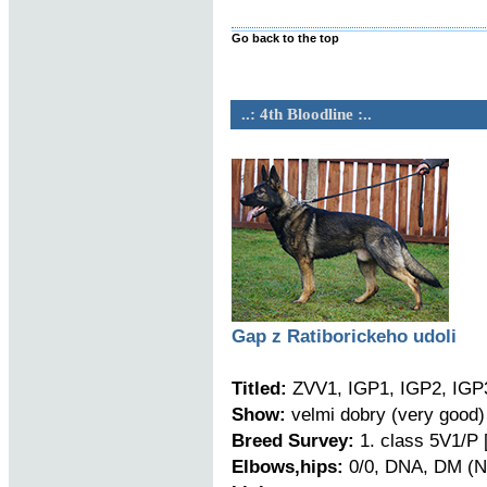
Go back to the top
..: 4th Bloodline :..
Gap z Ratiborickeho udoli
Titled:
ZVV1, IGP1, IGP2, IGP
Show:
velmi dobry (very good)
Breed Survey:
1. class 5V1/P 
Elbows,hips:
0/0, DNA, DM (N