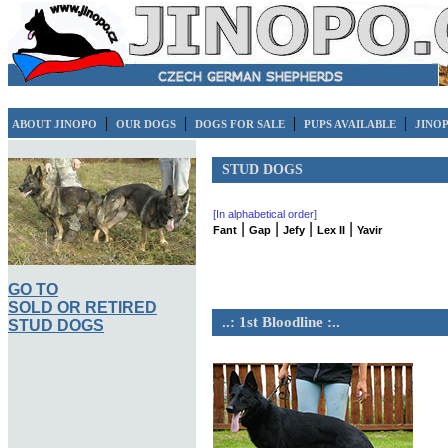
|
|
|
|
ABOUT JINOPO
OUR DOGS
DOGS FOR SALE
PUPS AVAILABLE
JINO
STUD DOGS
[In alphabetical order]
|
|
|
|
Fant
Gap
Jefy
Lex II
Yavir
GO TO
SOLD OR RETIRED
..: 1st Bloodline :..
STUD DOGS