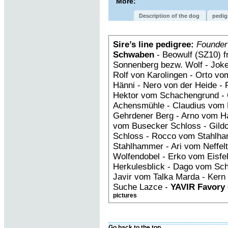
More:
Description of the dog
pedig
Sire’s line pedigree:
Founder
Schwaben
- Beowulf (SZ10) f
Sonnenberg bezw. Wolf - Joke
Rolf von Karolingen - Orto vo
Hänni - Nero von der Heide - 
Hektor vom Schachengrund - 
Achensmühle - Claudius vom 
Gehrdener Berg - Arno vom Ha
vom Busecker Schloss - Gild
Schloss - Rocco vom Stahlha
Stahlhammer - Ari vom Neffelta
Wolfendobel - Erko vom Eisfe
Herkulesblick - Dago vom Sc
Javir vom Talka Marda - Kern
Suche Lazce -
YAVIR Favory
pictures
Go back to the top