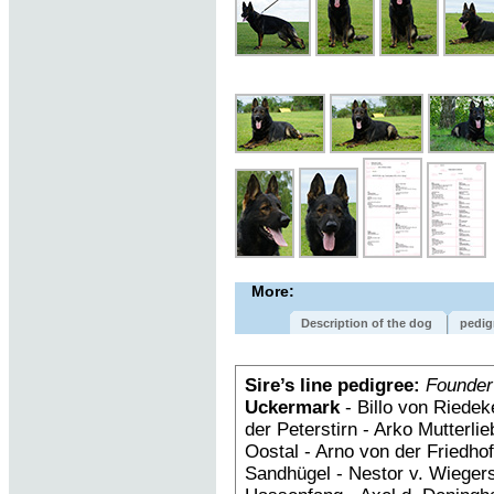
More:
Description of the dog
pedig
Sire’s line pedigree:
Founder
Uckermark
- Billo von Riedek
der Peterstirn - Arko Mutterl
Oostal - Arno von der Fried
Sandhügel - Nestor v. Wiegers