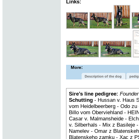
Links:
More:
Description of the dog
pedig
Sire’s line pedigree:
Founder
Schutting
- Hussan v. Haus S
vom Heidelbeerberg - Odo zu 
Billo vom Oberviehland - HEIN
Casar v. Malmansheide - Elch
v. Silberhals - Mix z Basileje
Namelev - Omar z Blatenskeh
Blatenskeho zamku - Xac z PS