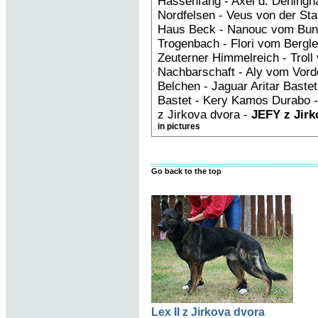
Hassenfang - Axel d. Deningh
Nordfelsen - Veus von der St
Haus Beck - Nanouc vom Bun
Trogenbach - Flori vom Bergle
Zeuterner Himmelreich - Troll 
Nachbarschaft - Aly vom Vorde
Belchen - Jaguar Aritar Bastet 
Bastet - Kery Kamos Durabo 
z Jirkova dvora -
JEFY z Jirk
in pictures
Go back to the top
Lex II z Jirkova dvora