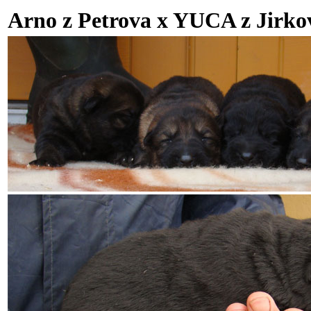
Arno z Petrova x YUCA z Jirkov