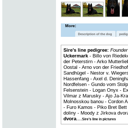
More:
Description of the dog
pedig
Sire’s line pedigree:
Founder
Uckermark
- Billo von Riedek
der Peterstirn - Arko Mutterl
Oostal - Arno von der Fried
Sandhügel - Nestor v. Wiegers
Hassenfang - Axel d. Deningh
Nordfelsen - Gundo vom Stolpe
Felsenstein - Logan Onyx - E
Vilmar z Marusky - Ajo Ja-Kra
Molnosskou banou - Cordon An
- Furo Kamos - Piko Bret Bet
doliny - Moody z Jirkova dvor
dvora
....
Sire’s line in pictures