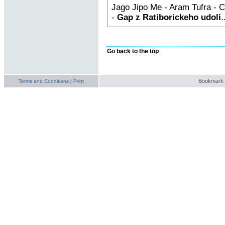
Jago Jipo Me - Aram Tufra - C
-
Gap z Ratiborickeho udoli
.
Go back to the top
Bookmark t
Terms and Conditions
|
Print