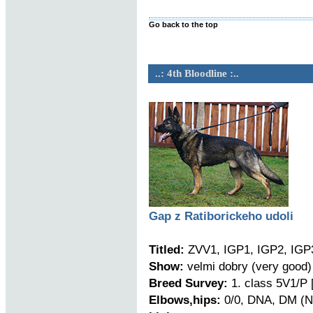
Go back to the top
..: 4th Bloodline :..
Gap z Ratiborickeho udoli
Titled:
ZVV1, IGP1, IGP2, IGP
Show:
velmi dobry (very good)
Breed Survey:
1. class 5V1/P 
Elbows,hips:
0/0, DNA, DM (N