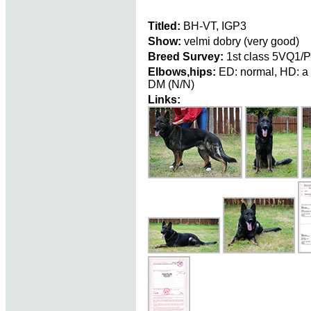
Titled:
BH-VT, IGP3
Show:
velmi dobry (very good)
Breed Survey:
1st class 5VQ1/P
Elbows,hips:
ED: normal, HD: a
DM (N/N)
Links: