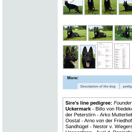
More:
Description of the dog
pedig
Sire’s line pedigree:
Founder
Uckermark
- Billo von Riedek
der Peterstirn - Arko Mutterl
Oostal - Arno von der Fried
Sandhügel - Nestor v. Wiegers