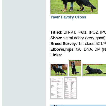
Yavir Favory Cross
Titled:
BH-VT, IPO1, IPO2, IP
Show:
velmi dobry (very good)
Breed Survey:
1st class 5X1/P
Elbows,hips:
0/0, DNA, DM (N
Links: