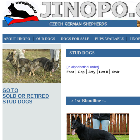
|
|
|
|
ABOUT JINOPO
OUR DOGS
DOGS FOR SALE
PUPS AVAILABLE
JINO
STUD DOGS
[In alphabetical order]
|
|
|
|
Fant
Gap
Jefy
Lex II
Yavir
GO TO
SOLD OR RETIRED
..: 1st Bloodline :..
STUD DOGS