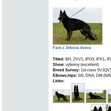
Fant z Jirkova dvora
Titled:
BH, ZVV1, IPO3, IFH1, IF
Show:
vyborny (excellent)
Breed Survey:
1st class 5VJQV
Elbows,hips:
0/0, DNA, DM (N/N
Links: