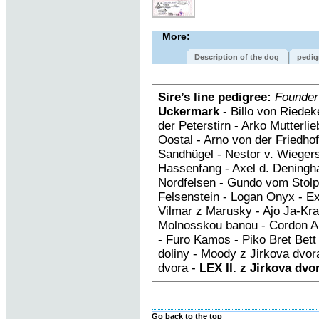
More:
Description of the dog
pedig
Sire’s line pedigree:
Founder
Uckermark
- Billo von Riedek
der Peterstirn - Arko Mutterl
Oostal - Arno von der Fried
Sandhügel - Nestor v. Wiegers
Hassenfang - Axel d. Deningh
Nordfelsen - Gundo vom Stolpe
Felsenstein - Logan Onyx - E
Vilmar z Marusky - Ajo Ja-Kra
Molnosskou banou - Cordon An
- Furo Kamos - Piko Bret Bet
doliny - Moody z Jirkova dvora
dvora -
LEX II. z Jirkova dvo
Go back to the top