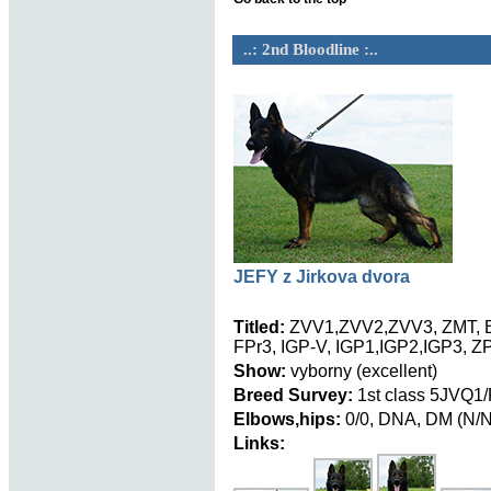
..: 2nd Bloodline :..
JEFY z Jirkova dvora
Titled:
ZVV1,ZVV2,ZVV3, ZMT, B
FPr3, IGP-V, IGP1,IGP2,IGP3, ZP
Show:
vyborny (excellent)
Breed Survey:
1st class 5JVQ1
Elbows,hips:
0/0, DNA, DM (N/N
Links: