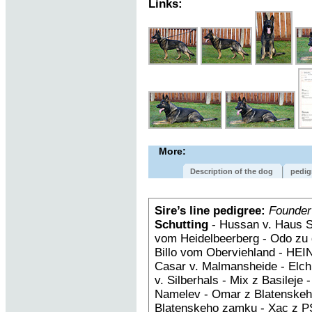
Links:
More:
Description of the dog
pedig
Sire’s line pedigree:
Founder
Schutting
- Hussan v. Haus S
vom Heidelbeerberg - Odo zu 
Billo vom Oberviehland - HEIN
Casar v. Malmansheide - Elch
v. Silberhals - Mix z Basileje
Namelev - Omar z Blatenskeh
Blatenskeho zamku - Xac z PS