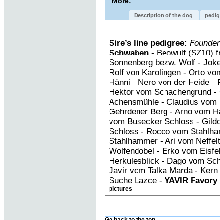
More:
Description of the dog
pedig
Sire’s line pedigree:
Founder
Schwaben
- Beowulf (SZ10) f
Sonnenberg bezw. Wolf - Joke
Rolf von Karolingen - Orto vo
Hänni - Nero von der Heide - 
Hektor vom Schachengrund - 
Achensmühle - Claudius vom 
Gehrdener Berg - Arno vom Ha
vom Busecker Schloss - Gild
Schloss - Rocco vom Stahlha
Stahlhammer - Ari vom Neffelta
Wolfendobel - Erko vom Eisfe
Herkulesblick - Dago vom Sc
Javir vom Talka Marda - Kern
Suche Lazce -
YAVIR Favory
pictures
Go back to the top