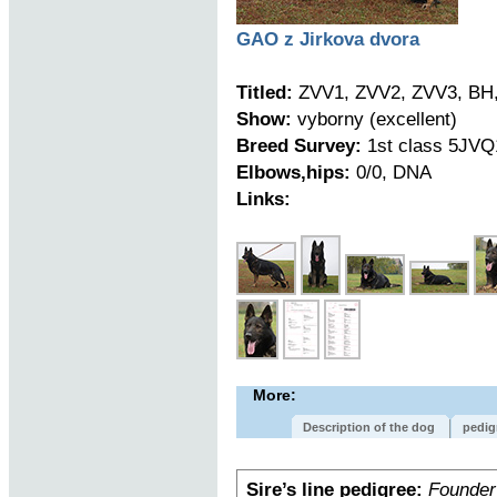
GAO z Jirkova dvora
Titled:
ZVV1, ZVV2, ZVV3, BH,
Show:
vyborny (excellent)
Breed Survey:
1st class 5JVQ
Elbows,hips:
0/0, DNA
Links:
More:
Description of the dog
pedig
Sire’s line pedigree:
Founder