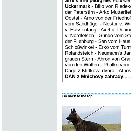
Sire’s line pedigree:
Founder
Uckermark
- Billo von Riedek
der Peterstirn - Arko Mutterl
Oostal - Arno von der Friedh
vom Sandhügel - Nestor v. Wi
v. Hassenfang - Axel d. Deni
v. Nordfelsen - Gundo vom St
der Fliehburg - San vom Hau
Schloßwinkel - Erko vom Tur
Rolandsteich - Neumann's Ja
grauen Stern - Ahron von Gra
von den Wölfen - Phalko vom 
Dago z Klidkova dvora - Atho
DAN z Mnichovy zahrady
....
Go back to the top