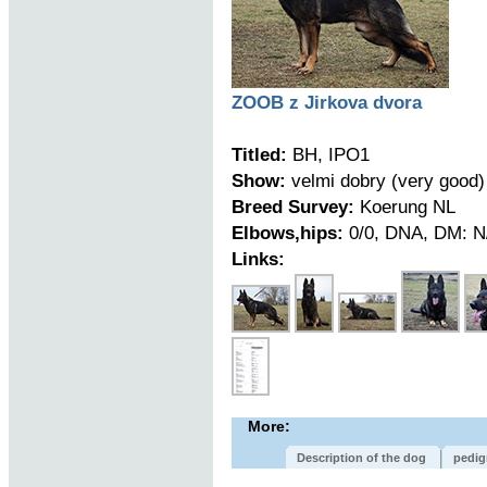
ZOOB z Jirkova dvora
Titled:
BH, IPO1
Show:
velmi dobry (very good)
Breed Survey:
Koerung NL
Elbows,hips:
0/0, DNA, DM: N
Links:
More:
Description of the dog
pedig