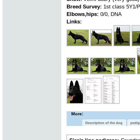
Breed Survey:
1st class 5Y1/
Elbows,hips:
0/0, DNA
Links:
More:
Description of the dog
pedig