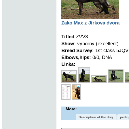
Zako Max z Jirkova dvora
Titled:
ZVV3
Show:
vyborny (excellent)
Breed Survey:
1st class 5JQV
Elbows,hips:
0/0, DNA
Links:
More:
Description of the dog
pedig