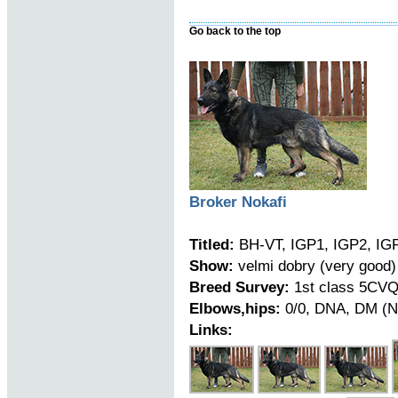
Go back to the top
Broker Nokafi
Titled:
BH-VT, IGP1, IGP2, IG
Show:
velmi dobry (very good)
Breed Survey:
1st class 5CVQ
Elbows,hips:
0/0, DNA, DM (N
Links: