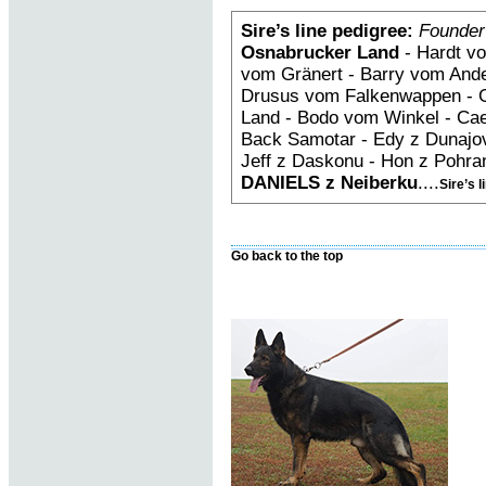
Sire’s line pedigree:
Founder
Osnabrucker Land
- Hardt vo
vom Gränert - Barry vom Ande
Drusus vom Falkenwappen - G
Land - Bodo vom Winkel - Ca
Back Samotar - Edy z Dunajo
Jeff z Daskonu - Hon z Pohran
DANIELS z Neiberku
....
Sire’s l
Go back to the top