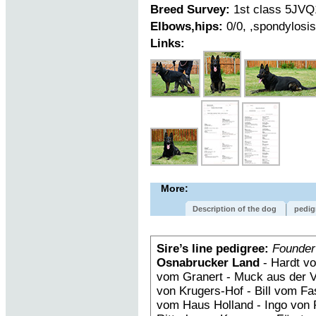
Breed Survey:
1st class 5JVQ
Elbows,hips:
0/0, ,spondylosi
Links:
More:
Description of the dog
pedig
Sire’s line pedigree:
Founder
Osnabrucker Land
- Hardt vo
vom Granert - Muck aus der 
von Krugers-Hof - Bill vom F
vom Haus Holland - Ingo von 