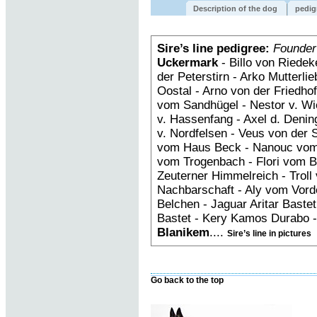
Description of the dog
pedig
Sire’s line pedigree:
Founder
Uckermark
- Billo von Riedek
der Peterstirn - Arko Mutterl
Oostal - Arno von der Friedh
vom Sandhügel - Nestor v. Wi
v. Hassenfang - Axel d. Deni
v. Nordfelsen - Veus von der 
vom Haus Beck - Nanouc vom
vom Trogenbach - Flori vom B
Zeuterner Himmelreich - Troll 
Nachbarschaft - Aly vom Vorde
Belchen - Jaguar Aritar Bastet 
Bastet - Kery Kamos Durabo 
Blanikem
....
Sire’s line in pictures
Go back to the top