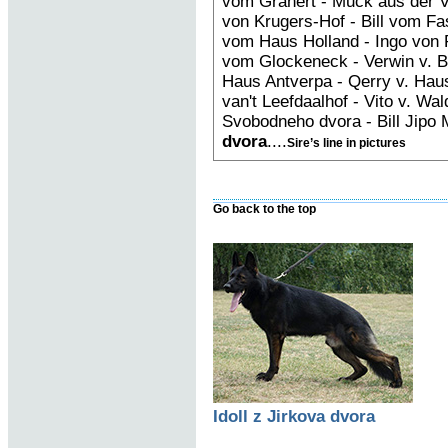
vom Granert - Muck aus der 
von Krugers-Hof - Bill vom F
vom Haus Holland - Ingo von
vom Glockeneck - Verwin v. Bl
Haus Antverpa - Qerry v. Hau
van't Leefdaalhof - Vito v. Wa
Svobodneho dvora - Bill Jipo
dvora
....
Sire’s line in pictures
Go back to the top
Idoll z Jirkova dvora