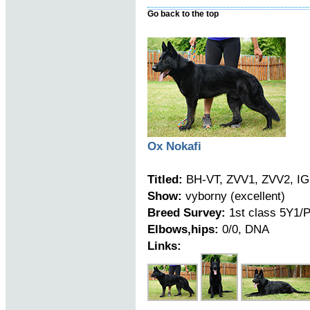
Go back to the top
Ox Nokafi
Titled:
BH-VT, ZVV1, ZVV2, IG
Show:
vyborny (excellent)
Breed Survey:
1st class 5Y1/
Elbows,hips:
0/0, DNA
Links: