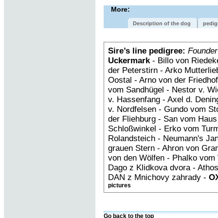
More:
Description of the dog
pedig
Sire’s line pedigree:
Founder
Uckermark
- Billo von Riedek
der Peterstirn - Arko Mutterl
Oostal - Arno von der Friedh
vom Sandhügel - Nestor v. Wi
v. Hassenfang - Axel d. Deni
v. Nordfelsen - Gundo vom St
der Fliehburg - San vom Hau
Schloßwinkel - Erko vom Tur
Rolandsteich - Neumann's Ja
grauen Stern - Ahron von Gra
von den Wölfen - Phalko vom 
Dago z Klidkova dvora - Atho
DAN z Mnichovy zahrady -
OX
pictures
Go back to the top