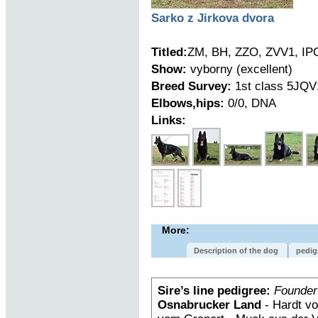
Sarko z Jirkova dvora
Titled:
ZM, BH, ZZO, ZVV1, IP
Show:
vyborny (excellent)
Breed Survey:
1st class 5JQV
Elbows,hips:
0/0, DNA
Links:
More:
Description of the dog
pedig
Sire’s line pedigree:
Founder
Osnabrucker Land
- Hardt vo