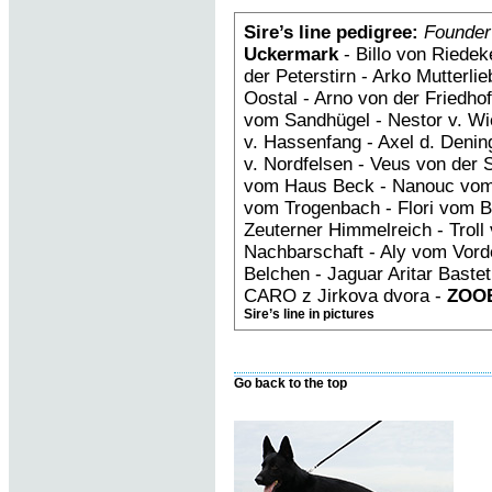
Sire’s line pedigree:
Founder
Uckermark
- Billo von Riedek
der Peterstirn - Arko Mutterl
Oostal - Arno von der Friedh
vom Sandhügel - Nestor v. Wi
v. Hassenfang - Axel d. Deni
v. Nordfelsen - Veus von der 
vom Haus Beck - Nanouc vom
vom Trogenbach - Flori vom B
Zeuterner Himmelreich - Troll 
Nachbarschaft - Aly vom Vorde
Belchen - Jaguar Aritar Bastet
CARO z Jirkova dvora -
ZOOB
Sire’s line in pictures
Go back to the top