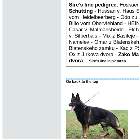
Sire’s line pedigree:
Founder
Schutting
- Hussan v. Haus S
vom Heidelbeerberg - Odo zu 
Billo vom Oberviehland - HEIN
Casar v. Malmansheide - Elch
v. Silberhals - Mix z Basileje
Namelev - Omar z Blatenskeh
Blatenskeho zamku - Xac z PS
Ox z Jirkova dvora -
Zako Ma
dvora
....
Sire’s line in pictures
Go back to the top