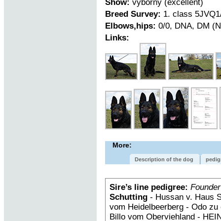
Show:
vyborny (excellent)
Breed Survey:
1. class 5JVQ1/
Elbows,hips:
0/0, DNA, DM (N
Links:
More:
Description of the dog
pedig
Sire’s line pedigree:
Founder
Schutting
- Hussan v. Haus S
vom Heidelbeerberg - Odo zu 
Billo vom Oberviehland - HEIN