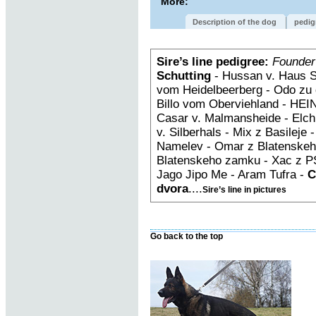
More:
Description of the dog
pedig
Sire’s line pedigree:
Founder
Schutting
- Hussan v. Haus S
vom Heidelbeerberg - Odo zu 
Billo vom Oberviehland - HEIN
Casar v. Malmansheide - Elch
v. Silberhals - Mix z Basileje
Namelev - Omar z Blatenskeh
Blatenskeho zamku - Xac z PS
Jago Jipo Me - Aram Tufra -
C
dvora
....
Sire’s line in pictures
Go back to the top