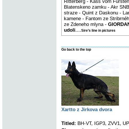
Ritterberg - Kass vom Fürst
Blatenskeno zamku - Akr SNB 
straze - Quint z Daskonu - La
kamene - Fantom ze Stribrnéh
ze Zdeneho mlyna -
GIORDAN
udoli
....
Sire’s line in pictures
Go back to the top
Xartto z Jirkova dvora
Titled:
BH-VT, IGP3, ZVV1, UP