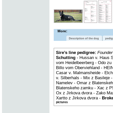
More:
Description of the dog
pedig
Sire’s line pedigree:
Founder
Schutting
- Hussan v. Haus S
vom Heidelbeerberg - Odo zu 
Billo vom Oberviehland - HEIN
Casar v. Malmansheide - Elch
v. Silberhals - Mix z Basileje
Namelev - Omar z Blatenskeh
Blatenskeho zamku - Xac z PS
Ox z Jirkova dvora - Zako Max
Xartto z Jirkova dvora -
Broke
pictures