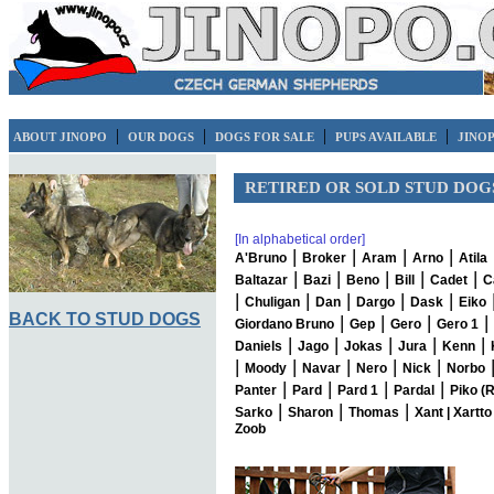
|
|
|
|
ABOUT JINOPO
OUR DOGS
DOGS FOR SALE
PUPS AVAILABLE
JINO
RETIRED OR SOLD STUD DOG
[In alphabetical order]
|
|
|
|
A'Bruno
Broker
Aram
Arno
Atila
|
|
|
|
|
Baltazar
Bazi
Beno
Bill
Cadet
C
|
|
|
|
|
Chuligan
Dan
Dargo
Dask
Eiko
BACK TO STUD DOGS
|
|
|
|
Giordano Bruno
Gep
Gero
Gero 1
|
|
|
|
|
Daniels
Jago
Jokas
Jura
Kenn
|
|
|
|
|
Moody
Navar
Nero
Nick
Norbo
|
|
|
|
Panter
Pard
Pard 1
Pardal
Piko (R
|
|
|
Sarko
Sharon
Thomas
Xant |
Xartto
Zoob