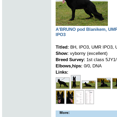
A'BRUNO pod Blanikem, UM
IPO3
Titled:
BH, IPO3, UMR IPO3,
Show:
vyborny (excellent)
Breed Survey:
1st class 5JY1
Elbows,hips:
0/0, DNA
Links:
More: