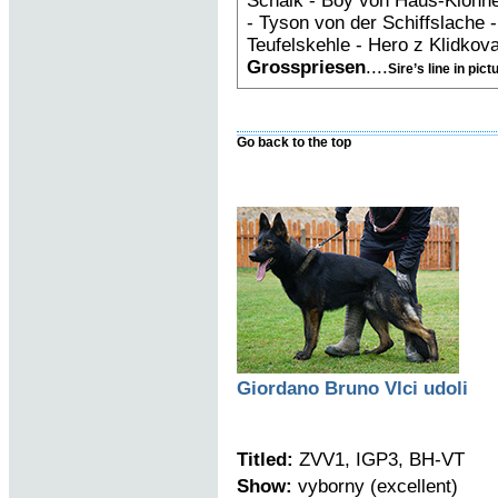
Schalk - Boy von Haus-Klönne
- Tyson von der Schiffslache 
Teufelskehle - Hero z Klidkov
Grosspriesen
....
Sire’s line in pict
Go back to the top
Giordano Bruno Vlci udoli
Titled:
ZVV1, IGP3, BH-VT
Show:
vyborny (excellent)