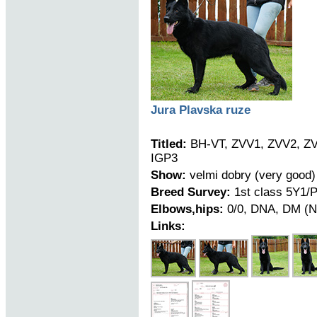
Jura Plavska ruze
Titled:
BH-VT, ZVV1, ZVV2, ZV
IGP3
Show:
velmi dobry (very good)
Breed Survey:
1st class 5Y1/
Elbows,hips:
0/0, DNA, DM (N
Links: