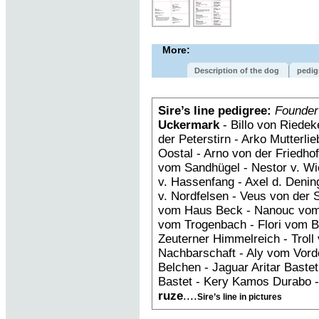
More:
Description of the dog
pedig
Sire’s line pedigree:
Founder
Uckermark
- Billo von Riedek
der Peterstirn - Arko Mutterl
Oostal - Arno von der Friedh
vom Sandhügel - Nestor v. Wi
v. Hassenfang - Axel d. Deni
v. Nordfelsen - Veus von der 
vom Haus Beck - Nanouc vom
vom Trogenbach - Flori vom B
Zeuterner Himmelreich - Troll 
Nachbarschaft - Aly vom Vorde
Belchen - Jaguar Aritar Bastet 
Bastet - Kery Kamos Durabo 
ruze
....
Sire’s line in pictures