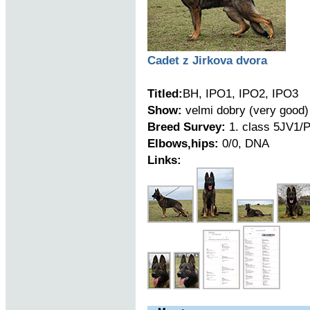
Cadet z Jirkova dvora
Titled:
BH, IPO1, IPO2, IPO3
Show:
velmi dobry (very good)
Breed Survey:
1. class 5JV1/P
Elbows,hips:
0/0, DNA
Links: