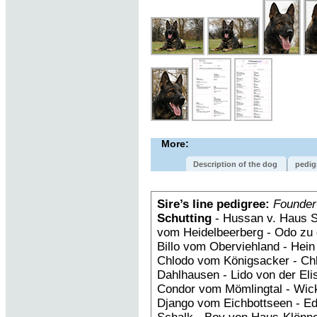
More:
Description of the dog
pedig
Sire’s line pedigree:
Founder
Schutting
- Hussan v. Haus S
vom Heidelbeerberg - Odo zu 
Billo vom Oberviehland - Hein
Chlodo vom Königsacker - Ch
Dahlhausen - Lido von der Eli
Condor vom Mömlingtal - Wic
Django vom Eichbottseen - E