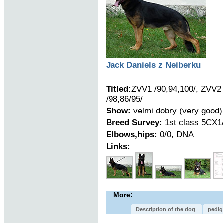
Jack Daniels z Neiberku
Titled:
ZVV1 /90,94,100/, ZVV2 
/98,86/95/
Show:
velmi dobry (very good)
Breed Survey:
1st class 5CX1/
Elbows,hips:
0/0, DNA
Links:
More:
Description of the dog
pedig