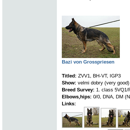
Bazi von Grosspriesen
Titled:
ZVV1, BH-VT, IGP3
Show:
velmi dobry (very good)
Breed Survey:
1. class 5VQ1/P
Elbows,hips:
0/0, DNA, DM (N
Links: