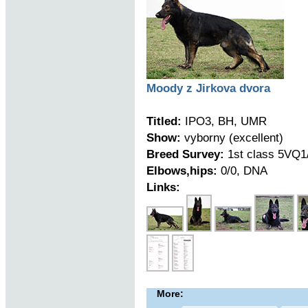
Moody z Jirkova dvora
Titled:
IPO3, BH, UMR
Show:
vyborny (excellent)
Breed Survey:
1st class 5VQ1
Elbows,hips:
0/0, DNA
Links:
More: