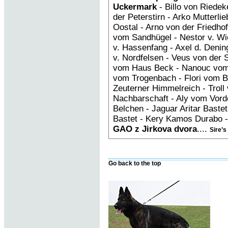
Uckermark
- Billo von Riedek
der Peterstirn - Arko Mutterl
Oostal - Arno von der Friedh
vom Sandhügel - Nestor v. Wi
v. Hassenfang - Axel d. Deni
v. Nordfelsen - Veus von der 
vom Haus Beck - Nanouc vom
vom Trogenbach - Flori vom B
Zeuterner Himmelreich - Troll 
Nachbarschaft - Aly vom Vorde
Belchen - Jaguar Aritar Bastet 
Bastet - Kery Kamos Durabo -
GAO z Jirkova dvora
....
Sire’s
Go back to the top