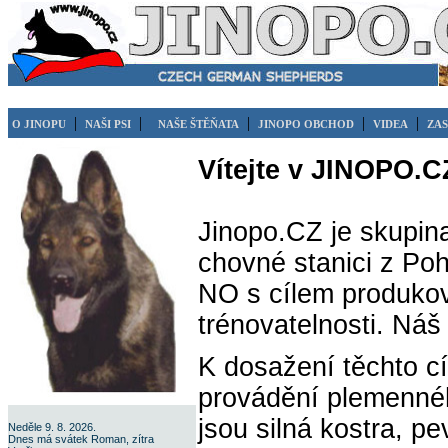
|
|
|
|
|
O JINOPU
NAŠI PSI
NAŠE ŠTĚŇATA
JINOPO OBCHOD
VIDEA
ZAS
Vítejte v JINOPO.C
Jinopo.CZ je skupin
chovné stanici z Po
NO s cílem produko
trénovatelnosti. Ná
K dosažení těchto c
provádění plemenné
jsou silná kostra, pe
Neděle 9. 8. 2026.
Dnes má svátek Roman, zítra