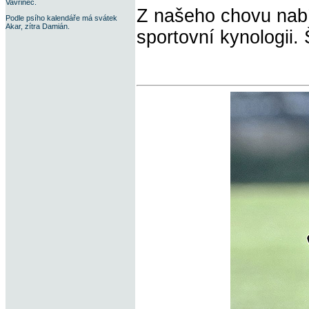
Vavřinec.
Z našeho chovu nabíz
Podle psího kalendáře má svátek
Akar, zítra Damián.
sportovní kynologii.