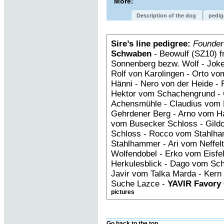
More:
Description of the dog
pedig
Sire’s line pedigree:
Founder
Schwaben
- Beowulf (SZ10) f
Sonnenberg bezw. Wolf - Joke
Rolf von Karolingen - Orto vo
Hänni - Nero von der Heide - 
Hektor vom Schachengrund - 
Achensmühle - Claudius vom 
Gehrdener Berg - Arno vom Ha
vom Busecker Schloss - Gild
Schloss - Rocco vom Stahlha
Stahlhammer - Ari vom Neffelta
Wolfendobel - Erko vom Eisfe
Herkulesblick - Dago vom Sc
Javir vom Talka Marda - Kern
Suche Lazce -
YAVIR Favory
pictures
Go back to the top