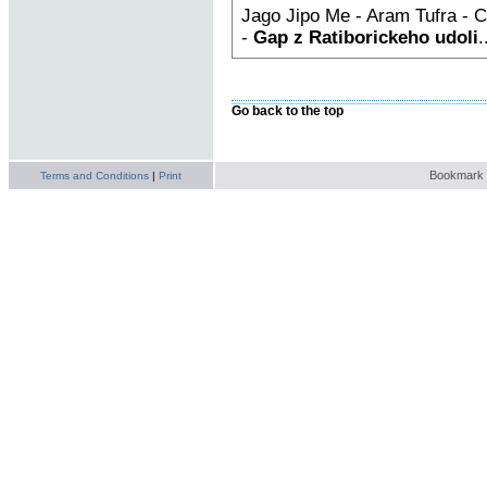
Jago Jipo Me - Aram Tufra - C
-
Gap z Ratiborickeho udoli
.
Go back to the top
Bookmark t
Terms and Conditions
|
Print