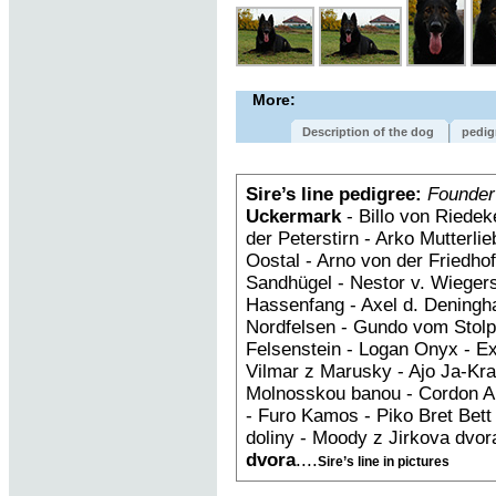
More:
Description of the dog
pedig
Sire’s line pedigree:
Founder
Uckermark
- Billo von Riedek
der Peterstirn - Arko Mutterl
Oostal - Arno von der Fried
Sandhügel - Nestor v. Wiegers
Hassenfang - Axel d. Deningh
Nordfelsen - Gundo vom Stolpe
Felsenstein - Logan Onyx - E
Vilmar z Marusky - Ajo Ja-Kra
Molnosskou banou - Cordon An
- Furo Kamos - Piko Bret Bet
doliny - Moody z Jirkova dvor
dvora
....
Sire’s line in pictures