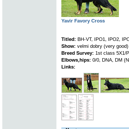
Yavir Favory Cross
Titled:
BH-VT, IPO1, IPO2, IP
Show:
velmi dobry (very good)
Breed Survey:
1st class 5X1/P
Elbows,hips:
0/0, DNA, DM (N
Links: