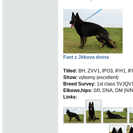
Fant z Jirkova dvora
Titled:
BH, ZVV1, IPO3, IFH1, IF
Show:
vyborny (excellent)
Breed Survey:
1st class 5VJQV
Elbows,hips:
0/0, DNA, DM (N/N
Links: