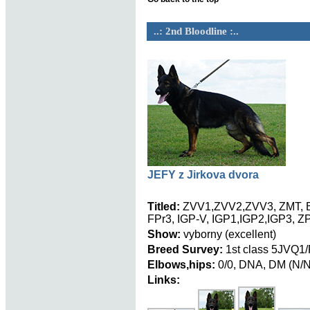
..: 2nd Bloodline :..
JEFY z Jirkova dvora
Titled:
ZVV1,ZVV2,ZVV3, ZMT, B
FPr3, IGP-V, IGP1,IGP2,IGP3, ZP
Show:
vyborny (excellent)
Breed Survey:
1st class 5JVQ1
Elbows,hips:
0/0, DNA, DM (N/N
Links: