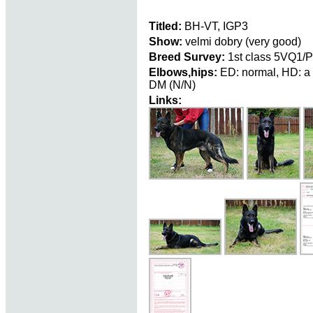
Titled:
BH-VT, IGP3
Show:
velmi dobry (very good)
Breed Survey:
1st class 5VQ1/P
Elbows,hips:
ED: normal, HD: a
DM (N/N)
Links: