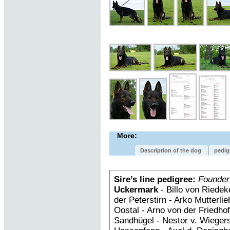
More:
Description of the dog
pedig
Sire’s line pedigree:
Founder
Uckermark
- Billo von Riedek
der Peterstirn - Arko Mutterl
Oostal - Arno von der Fried
Sandhügel - Nestor v. Wiegers