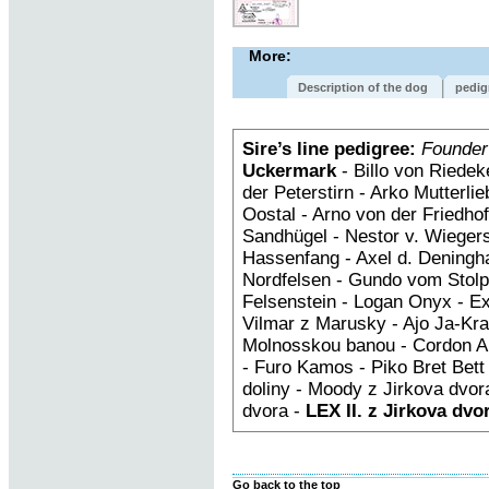
More:
Description of the dog
pedig
Sire’s line pedigree:
Founder
Uckermark
- Billo von Riedek
der Peterstirn - Arko Mutterl
Oostal - Arno von der Fried
Sandhügel - Nestor v. Wiegers
Hassenfang - Axel d. Deningh
Nordfelsen - Gundo vom Stolpe
Felsenstein - Logan Onyx - E
Vilmar z Marusky - Ajo Ja-Kra
Molnosskou banou - Cordon An
- Furo Kamos - Piko Bret Bet
doliny - Moody z Jirkova dvora
dvora -
LEX II. z Jirkova dvo
Go back to the top