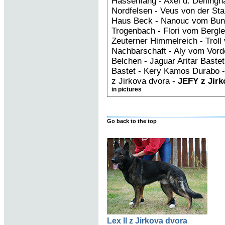
Hassenfang - Axel d. Deningh
Nordfelsen - Veus von der St
Haus Beck - Nanouc vom Bun
Trogenbach - Flori vom Bergle
Zeuterner Himmelreich - Troll 
Nachbarschaft - Aly vom Vorde
Belchen - Jaguar Aritar Bastet 
Bastet - Kery Kamos Durabo 
z Jirkova dvora -
JEFY z Jirk
in pictures
Go back to the top
Lex II z Jirkova dvora