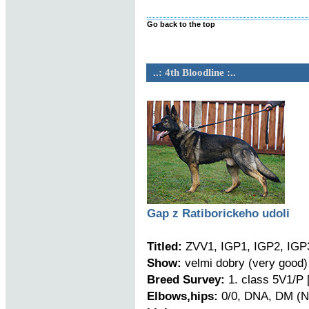
Go back to the top
..: 4th Bloodline :..
Gap z Ratiborickeho udoli
Titled:
ZVV1, IGP1, IGP2, IGP
Show:
velmi dobry (very good)
Breed Survey:
1. class 5V1/P 
Elbows,hips:
0/0, DNA, DM (N