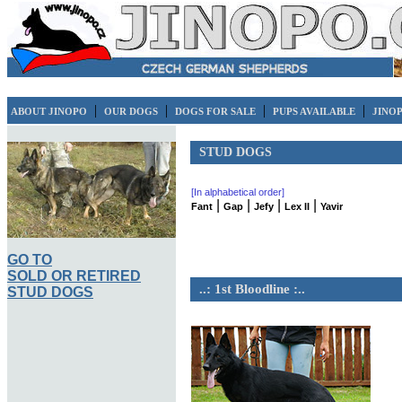
|
|
|
|
ABOUT JINOPO
OUR DOGS
DOGS FOR SALE
PUPS AVAILABLE
JINO
STUD DOGS
[In alphabetical order]
|
|
|
|
Fant
Gap
Jefy
Lex II
Yavir
GO TO
SOLD OR RETIRED
..: 1st Bloodline :..
STUD DOGS