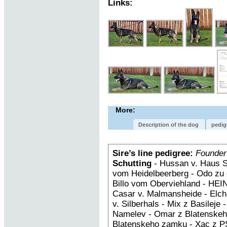
Links:
More:
Description of the dog
pedig
Sire’s line pedigree:
Founder
Schutting
- Hussan v. Haus S
vom Heidelbeerberg - Odo zu 
Billo vom Oberviehland - HEIN
Casar v. Malmansheide - Elch
v. Silberhals - Mix z Basileje
Namelev - Omar z Blatenskeh
Blatenskeho zamku - Xac z PS