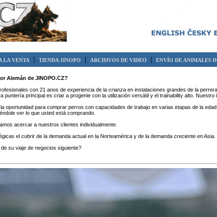
|
|
|
 LA VENTA
TIENDA JINOPO
ARCHIVOS DE VIDEO
ENVÍO DE ANIMALES 
stor Alemán de JINOPO.CZ?
ofesionales con 21 anos de experiencia de la crianza en instalaciones grandes de la perrera
puntería principal es criar a progenie con la utilización versátil y el trainability alto. Nues
 la oportunidad para comprar perros con capacidades de trabajo en varias etapas de la eda
iéndole ver lo que usted está comprando.
amos acercar a nuestros clientes individualmente.
égicas el cubrir de la demanda actual en la Norteamérica y de la demanda creciente en Asia.
 de su viaje de negocios siguiente?