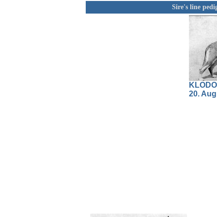
Sire's line ped
KLODO 
20. Aug